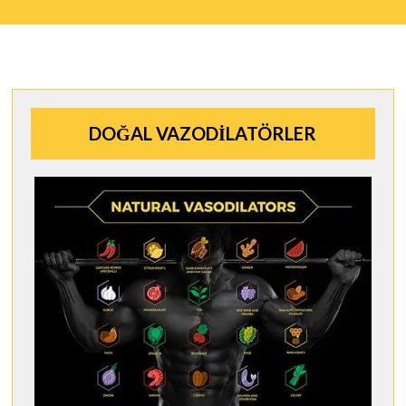
DOĞAL VAZODİLATÖRLER