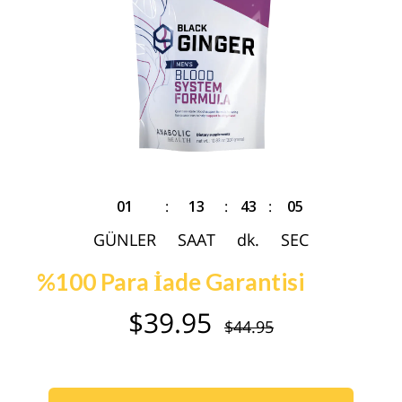
01
:
13
:
43
:
04
GÜNLER
SAAT
dk.
SEC
%100 Para İade Garantisi
$39.95
$44.95