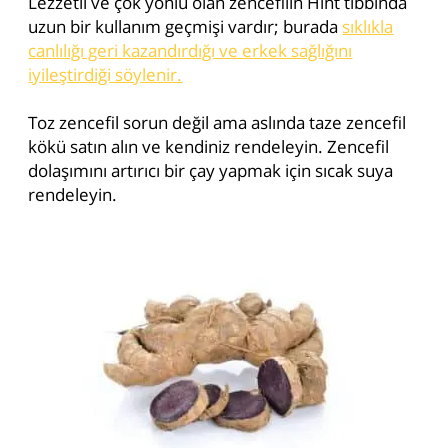
Lezzetli ve çok yönlü olan zencefilin Hint tıbbında
uzun bir kullanım geçmişi vardır; burada
sıklıkla
canlılığı geri kazandırdığı ve erkek sağlığını
iyileştirdiği söylenir.
Toz zencefil sorun değil ama aslında taze zencefil
kökü satın alın ve kendiniz rendeleyin. Zencefil
dolaşımını artırıcı bir çay yapmak için sıcak suya
rendeleyin.