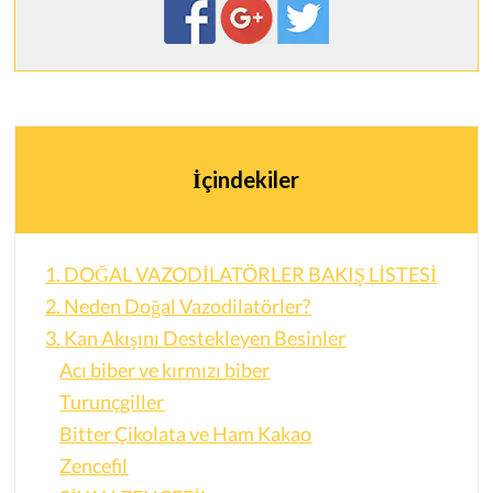
İçindekiler
1. DOĞAL VAZODİLATÖRLER BAKIŞ LİSTESİ
2. Neden Doğal Vazodilatörler?
3. Kan Akışını Destekleyen Besinler
Acı biber ve kırmızı biber
Turunçgiller
Bitter Çikolata ve Ham Kakao
Zencefil