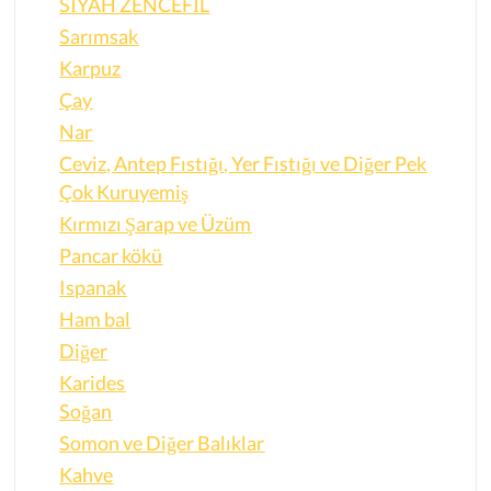
SİYAH ZENCEFİL
Sarımsak
Karpuz
Çay
Nar
Ceviz, Antep Fıstığı, Yer Fıstığı ve Diğer Pek
Çok Kuruyemiş
Kırmızı Şarap ve Üzüm
Pancar kökü
Ispanak
Ham bal
Diğer
Karides
Soğan
Somon ve Diğer Balıklar
Kahve