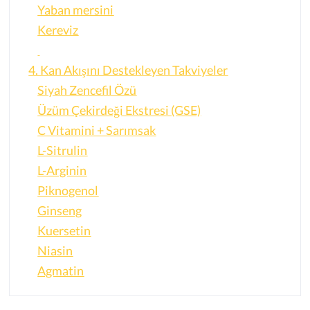
Yaban mersini
Kereviz
4. Kan Akışını Destekleyen Takviyeler
Siyah Zencefil Özü
Üzüm Çekirdeği Ekstresi (GSE)
C Vitamini + Sarımsak
L-Sitrulin
L-Arginin
Piknogenol
Ginseng
Kuersetin
Niasin
Agmatin