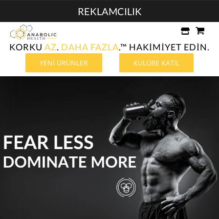
İçeriğe
REKLAMCILIK
atla
KORKU
AZ
.
DAHA FAZLA
.™ HAKİMİYET EDİN.
YENİ ÜRÜNLER
KULÜBE KATIL